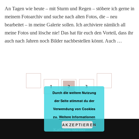
An Tagen wie heute – mit Sturm und Regen – stöbere ich gerne in
meinem Fotoarchiv und suche nach alten Fotos, die – neu
bearbeitet – in meine Galerie sollen. Ich archiviere nämlich all
meine Fotos und lösche nie! Das hat für euch den Vorteil, dass ihr
auch nach Jahren noch Bilder nachbestellen könnt. Auch …
Seitennummerierung
der
Page
Page
Page
1
2
3
Beiträge
Durch die weitere Nutzung
der Seite stimmst du der
Verwendung von Cookies
zu.
Weitere Informationen
AKZEPTIEREN
Katharina Merther