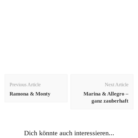
Post
Navigation
Previous Article
Next Article
Ramona & Monty
Marina & Allegro –
ganz zauberhaft
Dich könnte auch interessieren...