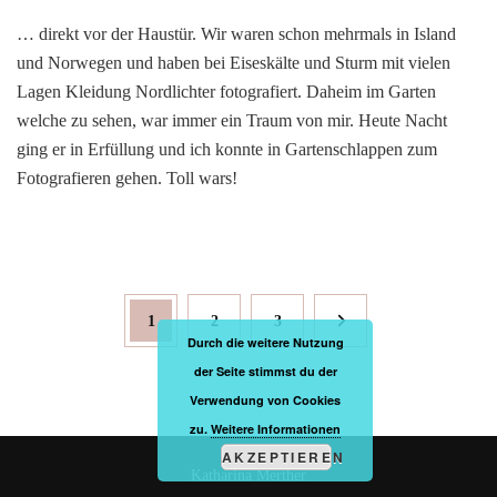
… direkt vor der Haustür. Wir waren schon mehrmals in Island
und Norwegen und haben bei Eiseskälte und Sturm mit vielen
Lagen Kleidung Nordlichter fotografiert. Daheim im Garten
welche zu sehen, war immer ein Traum von mir. Heute Nacht
ging er in Erfüllung und ich konnte in Gartenschlappen zum
Fotografieren gehen. Toll wars!
Seitennummerierung
Page
Page
Page
1
2
3
der
Durch die weitere Nutzung
Beiträge
der Seite stimmst du der
Verwendung von Cookies
zu.
Weitere Informationen
AKZEPTIEREN
Katharina Merther