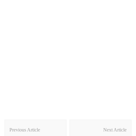
Post
Navigation
Previous Article
Next Article