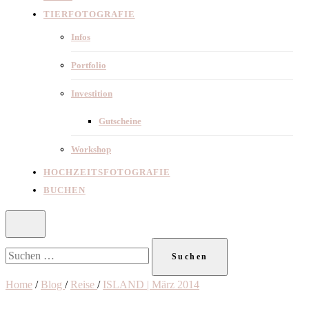
TIERFOTOGRAFIE
Infos
Portfolio
Investition
Gutscheine
Workshop
HOCHZEITSFOTOGRAFIE
BUCHEN
Suchen
nach:
Home
/
Blog
/
Reise
/
ISLAND | März 2014