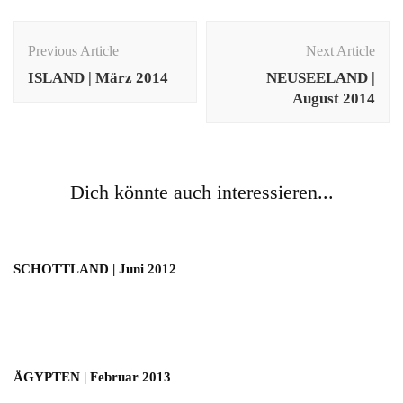
Post
Navigation
Previous Article
Next Article
ISLAND | März 2014
NEUSEELAND |
August 2014
Dich könnte auch interessieren...
SCHOTTLAND | Juni 2012
ÄGYPTEN | Februar 2013